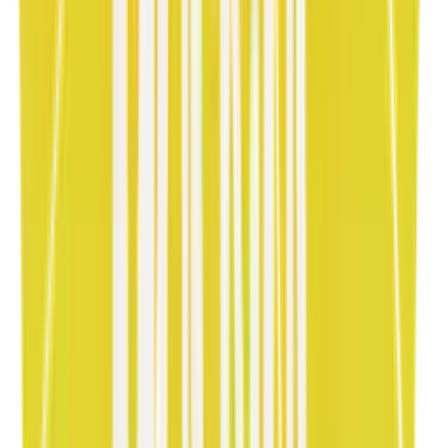
Art3 / Rent
Dark Mode
Premium
Cam efektleriyle güçlendirilmiş koyu lüks.
Inspeccionar y Personalizar