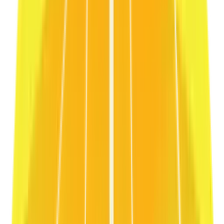
Art2 / LUMIÈRE
Estetik
Pure
Porselen estetiğinde, high-end kozmetik deneyimi.
Inspeccionar y Personalizar