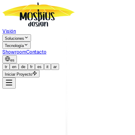
Visión
Soluciones
Tecnología
Showroom
Contacto
es
tr
en
de
fr
es
it
ar
Iniciar Proyecto
del E-Commerce.