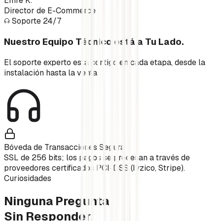
Emre K.
Director de E-Commerce
Soporte 24/7
Nuestro Equipo Técnico está a Tu Lado.
El soporte experto está contigo en cada etapa, desde la
instalación hasta la venta.
Bóveda de Transacciones Segura
SSL de 256 bits; los pagos se procesan a través de
proveedores certificados PCI-DSS (Iyzico, Stripe).
Curiosidades
Ninguna Pregunta
Sin Responder.