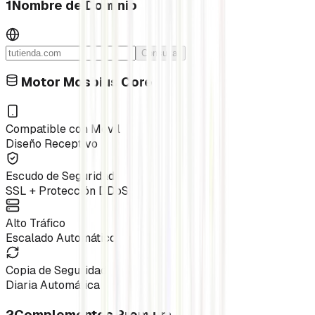
1
Nombre de Dominio
Consultar
Motor Mosbius Core
Compatible con Móvil
Diseño Receptivo
Escudo de Seguridad
SSL + Protección DDoS
Alto Tráfico
Escalado Automático
Copia de Seguridad
Diaria Automática
2
Complementos Premium