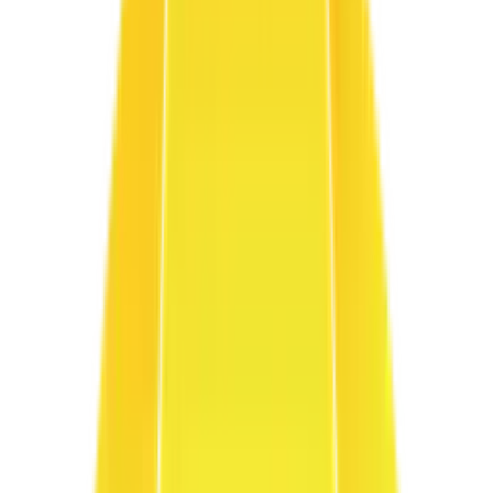
Art1 / Zara
High-Fashion
Minimal
Tekstil dokularına odaklanan minimalist moda mimarisi.
Inspeccionar y Personalizar