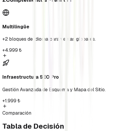
Multilingüe
+2 bloques de idioma para ventas globales.
+
4.999
₺
Infraestructura SEO Pro
Gestión Avanzada de Esquema y Mapa del Sitio.
+
1.999
₺
Comparación
Tabla de Decisión