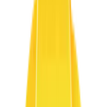
Art1 / Zara
High-Fashion
Minimal
Tekstil dokularına odaklanan minimalist moda mimarisi.