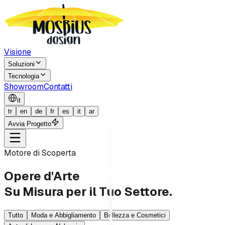
Visione
Soluzioni
Tecnologia
Showroom
Contatti
it
tr
en
de
fr
es
it
ar
Avvia Progetto
Motore di Scoperta
Opere d'Arte
Su Misura per il Tuo Settore.
Tutto
Moda e Abbigliamento
Bellezza e Cosmetici