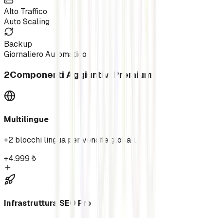
Alto Traffico
Auto Scaling
Backup
Giornaliero Automatico
2
Componenti Aggiuntivi Premium
Multilingue
+2 blocchi lingua per vendite globali.
+
4.999
₺
Infrastruttura SEO Pro