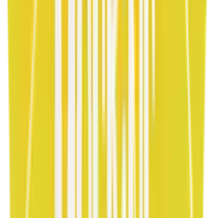
Art3 / Rent
Dark Mode
Premium
Cam efektleriyle güçlendirilmiş koyu lüks.