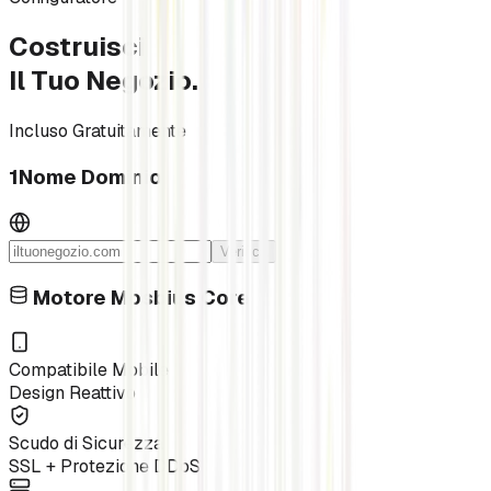
Costruisci
Il Tuo Negozio.
Incluso Gratuitamente
1
Nome Dominio
Verifica
Motore Mosbius Core
Compatibile Mobile
Design Reattivo
Scudo di Sicurezza
SSL + Protezione DDoS