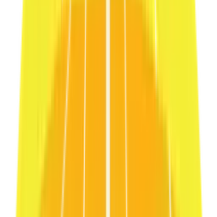
Art2 / LUMIÈRE
Estetik
Pure
Porselen estetiğinde, high-end kozmetik deneyimi.