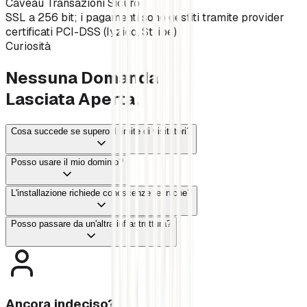
Caveau Transazioni Sicuro
SSL a 256 bit; i pagamenti sono gestiti tramite provider
certificati PCI-DSS (Iyzico, Stripe).
Curiosità
Nessuna Domanda
Lasciata Aperta.
Cosa succede se supero il limite di visitatori?
Posso usare il mio dominio?
L'installazione richiede conoscenze tecniche?
Posso passare da un'altra infrastruttura?
Ancora indeciso?