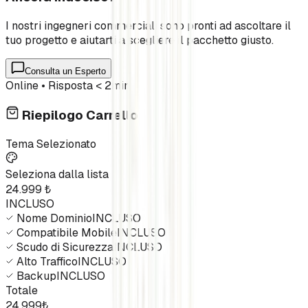
I nostri ingegneri commerciali sono pronti ad ascoltare il
tuo progetto e aiutarti a scegliere il pacchetto giusto.
Consulta un Esperto
Online • Risposta < 2min
Riepilogo Carrello
Tema Selezionato
Seleziona dalla lista
24.999
₺
INCLUSO
Nome Dominio
INCLUSO
Compatibile Mobile
INCLUSO
Scudo di Sicurezza
INCLUSO
Alto Traffico
INCLUSO
Backup
INCLUSO
Totale
24.999
₺