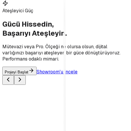
Ateşleyici Güç
Gücü Hissedin,
Başarıyı Ateşleyin.
Mütevazi veya Pro. Ölçeği ne olursa olsun, dijital
varlığınızı başarıyı ateşleyen bir güce dönüştürüyoruz.
Performans odaklı mimari.
Showroom'u İncele
Projeyi Başlat